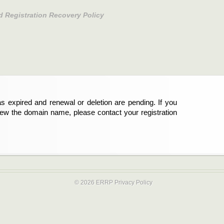
d Registration Recovery Policy
s expired and renewal or deletion are pending. If you
abgelaufen und die Verlängerung oder Löschung der
new the domain name, please contact your registration
er Registrant sind und die Domainregistrierung
ie bitte Ihren Service-Provider.
© 2026 ERRP
Privacy Policy