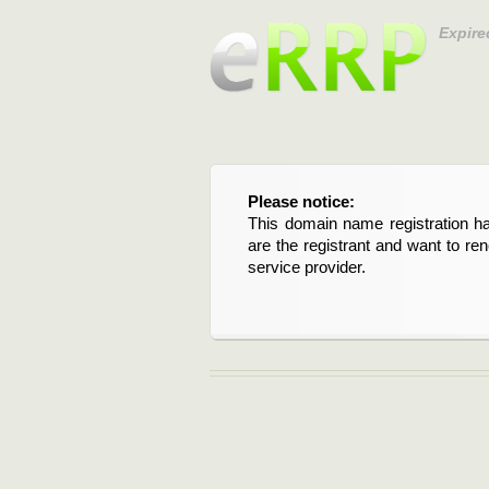
Expire
Please notice:
Bitte beachten Sie:
This domain name registration ha
Diese Domainregistrierung ist 
are the registrant and want to re
Domain stehen an. Wenn Sie d
service provider.
verlängern möchten, kontaktieren S