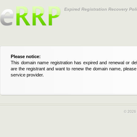
Expired Registration Recovery Pol
Please notice:
Bitte beachten Sie:
This domain name registration has expired and renewal or dele
Diese Domainregistrierung ist abgelaufen und die Verläng
are the registrant and want to renew the domain name, please 
Domain stehen an. Wenn Sie der Registrant sind und di
service provider.
verlängern möchten, kontaktieren Sie bitte Ihren Service-Provid
© 2026