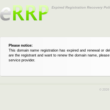
Expired Registration Recovery Pol
Please notice:
Bitte beachten Sie:
This domain name registration has expired and renewal or dele
Diese Domainregistrierung ist abgelaufen und die Verläng
are the registrant and want to renew the domain name, please 
Domain stehen an. Wenn Sie der Registrant sind und di
service provider.
verlängern möchten, kontaktieren Sie bitte Ihren Service-Provid
© 2026